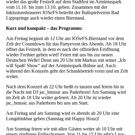
wieder das große Festzelt auf dem Stadtfest im Arminiuspark
vom 11.10. bis zum 13.10. geben. Zusammen mit der
Inklusionsbrauerei JOSeFS betreibt der Ballspielverein Bad
Lippspringe auch wieder einen Bierstand.
Kurz und kompakt – das Programm:
Am Freitag beginnt ab 12 Uhr am JOSeFS-Bierstand vor dem
Zelt der Countdown für das Partyevent des Abends. Ab 18 Uhr
öffnet das Festzelt, in dem es nach der offiziellen Eröffnung
wieder Freibier geben wird! Feiert mit uns bis zur neuen
Deutschen Welle! Denn um 20 Uhr tritt Markus mit seiner „Ich
will Spaß! Show“ auf der Arminiuspark-Bühne auf. Auch
während des Konzerts geht der Schankbetrieb vorm und im Zelt
weiter.
Nach dem Konzert ab 22 Uhr heißt es tanzen und feiern bis in
die Nacht mit DJ jac_bmusic aus Paderborn! Am Samstag wird
im Zelt ab 18 Uhr weiter gefeiert. Ab 20 Uhr ist wieder
jac_bmusic aus Paderborn bei uns am Start.
Am Freitag und am Samstag wird es abends ab 20 Uhr eine
Longdrinkbar geben (Samstag mit Happy Hour)!
Am Sonntag feiern wir mit allen Gästen weiter ab 10 Uhr mit
einem zünftigen Frühschoppen. Von 11 bis 15 Uhr gibt’s Live-