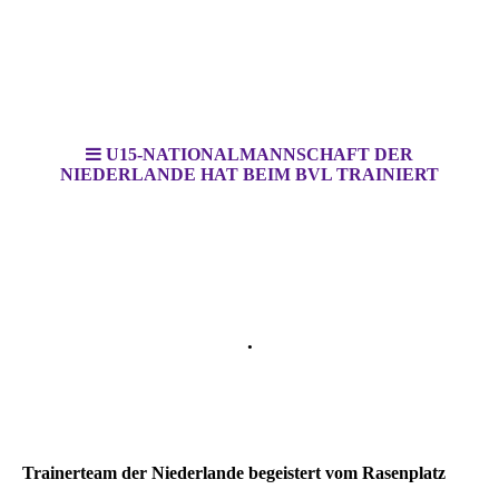
U15-NATIONALMANNSCHAFT DER
NIEDERLANDE HAT BEIM BVL TRAINIERT
BV Bad Lippspringe 1910 e. V
.
Wir vom Kurwald
Trainerteam der Niederlande begeistert vom Rasenplatz