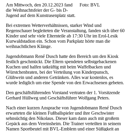
Am Mittwoch, den 20.12.2023 fand
Foto: BVL
die Weihnachtsfeier der G- bis D-
Jugend auf dem Kunstrasenplatz statt.
Bei extremen Wetterverhältnissen, starker Wind und
Regenschauer begleiteten die Veranstaltung, fanden sich über 60
Kinder und sehr viele Elternteile ab 17:30 Uhr im Erol-Lesik
Kurwaldstadion ein. Schon vom Parkplatz hörte man die
weihnachtlichen Klänge.
Jugendobmann René Dusch hatte den Bereich um den Kiosk
festlich geschmückt. Die Eltern spendeten selbstgebackenen
Kuchen und halfen tatkräftig mit beim Waffelbacken und
Würstchenbraten, bei der Verteilung von Kinderpunsch,
Glühwein und anderen Getränken. Alles war kostenlos, es
wurde lediglich um eine Spende von den Erwachsenen gebeten.
Den geschäftsführenden Vorstand vertraten der 1. Vorsitzende
Gerhard Hüllweg und Geschäftsführer Wolfgang Peters.
Nach einer kurzen Ansprache von Jugendobmann René Dusch
erwarteten die kleinen Fußballspieler und ihre Geschwister
sehnsüchtig den Nikolaus. Dieser kam dann auch mit großem
Gepäck aus dem Vereinsheim. Die Trainer verteilten in seinem
Namen Sportbeutel mit BVL-Emblem und einer Süßigkeit an