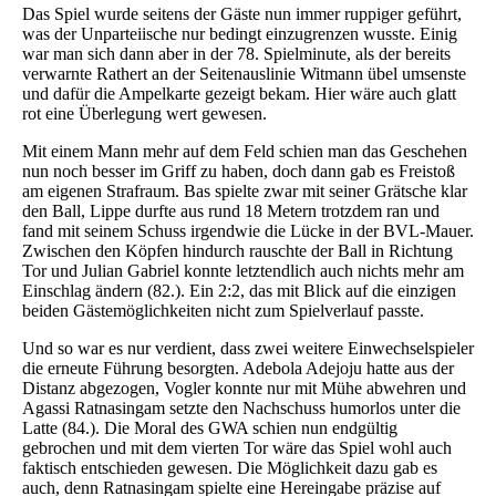
Das Spiel wurde seitens der Gäste nun immer ruppiger geführt,
was der Unparteiische nur bedingt einzugrenzen wusste. Einig
war man sich dann aber in der 78. Spielminute, als der bereits
verwarnte Rathert an der Seitenauslinie Witmann übel umsenste
und dafür die Ampelkarte gezeigt bekam. Hier wäre auch glatt
rot eine Überlegung wert gewesen.
Mit einem Mann mehr auf dem Feld schien man das Geschehen
nun noch besser im Griff zu haben, doch dann gab es Freistoß
am eigenen Strafraum. Bas spielte zwar mit seiner Grätsche klar
den Ball, Lippe durfte aus rund 18 Metern trotzdem ran und
fand mit seinem Schuss irgendwie die Lücke in der BVL-Mauer.
Zwischen den Köpfen hindurch rauschte der Ball in Richtung
Tor und Julian Gabriel konnte letztendlich auch nichts mehr am
Einschlag ändern (82.). Ein 2:2, das mit Blick auf die einzigen
beiden Gästemöglichkeiten nicht zum Spielverlauf passte.
Und so war es nur verdient, dass zwei weitere Einwechselspieler
die erneute Führung besorgten. Adebola Adejoju hatte aus der
Distanz abgezogen, Vogler konnte nur mit Mühe abwehren und
Agassi Ratnasingam setzte den Nachschuss humorlos unter die
Latte (84.). Die Moral des GWA schien nun endgültig
gebrochen und mit dem vierten Tor wäre das Spiel wohl auch
faktisch entschieden gewesen. Die Möglichkeit dazu gab es
auch, denn Ratnasingam spielte eine Hereingabe präzise auf