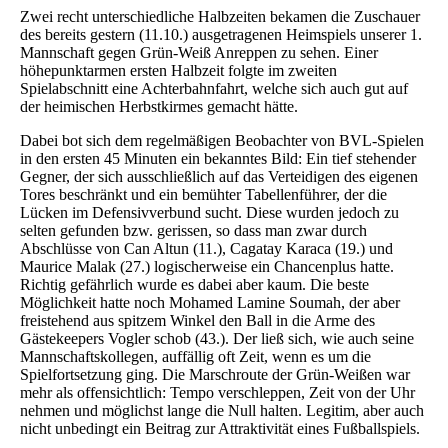
Zwei recht unterschiedliche Halbzeiten bekamen die Zuschauer
des bereits gestern (11.10.) ausgetragenen Heimspiels unserer 1.
Mannschaft gegen Grün-Weiß Anreppen zu sehen. Einer
höhepunktarmen ersten Halbzeit folgte im zweiten
Spielabschnitt eine Achterbahnfahrt, welche sich auch gut auf
der heimischen Herbstkirmes gemacht hätte.
Dabei bot sich dem regelmäßigen Beobachter von BVL-Spielen
in den ersten 45 Minuten ein bekanntes Bild: Ein tief stehender
Gegner, der sich ausschließlich auf das Verteidigen des eigenen
Tores beschränkt und ein bemühter Tabellenführer, der die
Lücken im Defensivverbund sucht. Diese wurden jedoch zu
selten gefunden bzw. gerissen, so dass man zwar durch
Abschlüsse von Can Altun (11.), Cagatay Karaca (19.) und
Maurice Malak (27.) logischerweise ein Chancenplus hatte.
Richtig gefährlich wurde es dabei aber kaum. Die beste
Möglichkeit hatte noch Mohamed Lamine Soumah, der aber
freistehend aus spitzem Winkel den Ball in die Arme des
Gästekeepers Vogler schob (43.). Der ließ sich, wie auch seine
Mannschaftskollegen, auffällig oft Zeit, wenn es um die
Spielfortsetzung ging. Die Marschroute der Grün-Weißen war
mehr als offensichtlich: Tempo verschleppen, Zeit von der Uhr
nehmen und möglichst lange die Null halten. Legitim, aber auch
nicht unbedingt ein Beitrag zur Attraktivität eines Fußballspiels.