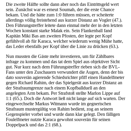
Die zweite Hälfte sollte dann aber noch das Eintrittsgeld wert
sein. Zunächst war es erneut Soumah, der die erste Chance
bekam. Und die hätte zum 1:0 führen müssen, er scheiterte
allerdings völlig freistehend aus kurzer Distanz an Vogler (47.).
Den Führungstreffer leitete dann einmal mehr der in den letzten
Wochen konstant starke Malak ein. Sein Flankenball fand
Kapitän Miki Bas am zweiten Pfosten, der legte per Kopf
gefühlvoll ab für Karaca, welcher wiederum wenig Mühe hatte,
das Leder ebenfalls per Kopf über die Linie zu drücken (63.).
Nun mussten die Gäste mehr investieren, um für Zählbares
infrage zu kommen und das tat dem Spiel aus objektiver Sicht
gut. Nur kurz nach dem Führungstreffer rieben sich die BVL-
Fans unter den Zuschauern verwundert die Augen, denn der bis
dato souverän agierende Schiedsrichter pfiff einen Handelfmeter
gegen Richard Rahim, der das Spielgerät aus kurzer Distanz an
der Strafraumgrenze nach einem Kopfballduell an den
angelegten Arm bekam. Per Strafstoß stellte Marlon Lippe auf
1:1 (65.). Doch die Antwort ließ nicht lange auf sich warten. Der
eingewechselte Markus Witmann wurde im gegnerischen
Strafraum mustergültig von Rahim bedient, zog an seinem
Gegenspieler vorbei und wurde dann klar gelegt. Den fälligen
Foulelfmeter nutzte Karaca gewohnt souverän für seinen
Doppelpack und das 2:1 (68.).