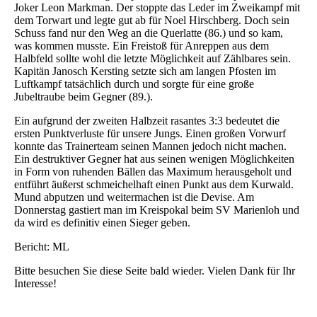
Joker Leon Markman. Der stoppte das Leder im Zweikampf mit
dem Torwart und legte gut ab für Noel Hirschberg. Doch sein
Schuss fand nur den Weg an die Querlatte (86.) und so kam,
was kommen musste. Ein Freistoß für Anreppen aus dem
Halbfeld sollte wohl die letzte Möglichkeit auf Zählbares sein.
Kapitän Janosch Kersting setzte sich am langen Pfosten im
Luftkampf tatsächlich durch und sorgte für eine große
Jubeltraube beim Gegner (89.).
Ein aufgrund der zweiten Halbzeit rasantes 3:3 bedeutet die
ersten Punktverluste für unsere Jungs. Einen großen Vorwurf
konnte das Trainerteam seinen Mannen jedoch nicht machen.
Ein destruktiver Gegner hat aus seinen wenigen Möglichkeiten
in Form von ruhenden Bällen das Maximum herausgeholt und
entführt äußerst schmeichelhaft einen Punkt aus dem Kurwald.
Mund abputzen und weitermachen ist die Devise. Am
Donnerstag gastiert man im Kreispokal beim SV Marienloh und
da wird es definitiv einen Sieger geben.
Bericht: ML
Bitte besuchen Sie diese Seite bald wieder. Vielen Dank für Ihr
Interesse!