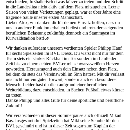
entschieden, fußballerisch etwas kürzer zu treten und den Schritt
in die Landesliga nicht aktiv auf dem Platz mitzugehen. Letzte
Saison von vielen Verletzungen geplagt, war er über Jahre eine
tragende Säule unserer ersten Mannschaft.
Lieber Alex, wir danken dir für deinen Einsatz hoffen, dass du
uns in anderer Funktion erhalten bleibst und trotz der steigenden
beruflichen Belastung zukünftig dennoch ein Stammgast im
Kurwaldstadion bist!🤝
Wir danken außerdem unserem verdienten Spieler Philipp Hanf
für sechs Spielzeiten im BVL-Dress. Du warst nicht nur für dein
Team stets ein starker Rückhalt im Tor sondern im Laufe der
Zeit bist zu einem echten BVLer mit schwarz-weißem Herzen
geworden. Herausragend auch dein Einsatz neben dem Platz,
bei dem du stets das Vereinswohl im Sinn hattest. Mit dir verlässt
uns nicht nur ein guter Torwart, sondern auch ein besonderer
Mensch. Leider hast du dich aufgrund einer beruflichen
Weiterbildung dazu entschieden, in Sachen Fußball etwas kürzer
zu treten.
Danke Philipp und alles Gute für deine sportliche und berufliche
Zukunft!
Wir verabschieden in dieser Sommerpause auch offiziell Mikail
Bas. Insgesamt drei Spielzeiten hat Miki seine Schuhe für den
BVL geschnürt und ist in dieser Zeit sogar zum Kapitän der