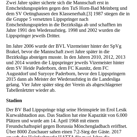
Zwei Jahre später sicherte sich die Mannschaft erst in
Entscheidungsspielen gegen den TuS Horn-Bad Meinberg und
dem SV Oetinghausen den Klassenerhalt.[3] 1987 stiegen die in
die Gruppe 5 versetzten Lippspringer nach
Entscheidungsspielen in die Bezirksliga ab und schafften im
Jahre 1991 den Wiederaufstieg. 1998 und 2002 wurden die
Lippspringer jeweils Dritter.
Im Jahre 2006 wurde der BVL Vizemeister hinter der SpVg
Brakel, bevor die Mannschaft zwei Jahre später in die
Bezirksliga absteigen musste. In den Jahren 2010, 2012, 2013
und 2014 wurden die Lippspringer jeweils Vizemeister hinter
dem SV Heide Paderborn, dem FC Kaunitz, dem FC
Augustdorf und Suryoye Paderborn, bevor den Lippspringern
2015 dann als Meister der Wiederaufstieg in die Landesliga
gelang. Vier Jahre später stieg der Verein als abgeschlagener
Tabellenletzter wieder ab.
Stadion
Der BV Bad Lippspringe trägt seine Heimspiele im Erol Lesik
Kurwaldstadion aus. Das Stadion hat eine Kapazität von 6.000
Plätzen und wurde am 14. April 1968 mit einem
Freundschaftsspiel gegen Borussia Mönchengladbach eröffnet.
Über 8000 Zuschauer sahen einen 7:2-Sieg der Gäste. 2017