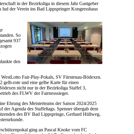
rschaft in der Bezirksliga in diesem Jahr Gastgeber
azu lud der Verein ins Bad Lippspringer Kongresshaus
ge
 standen. So
nsgesamt 937
gezogen
.
 dankte den
.
s WestLotto Fair-Play-Pokals, SV Fürstenau-Bödexen.
2 gelb-rote und eine gelbe Karte für einen
dexen nicht nur in der Bezirksliga Staffel 3,
betrieb des FLWV der Fairnesssieger.
ine Ehrung des Meisterteams der Saison 2024/2025
uf der Agenda des Staffeltags. Spenner übergab dem
sitzenden des BV Bad Lippspringe, Gerhard Hüllweg,
sterurkunde.
rschützenpokal ging an Pascal Knoke vom FC