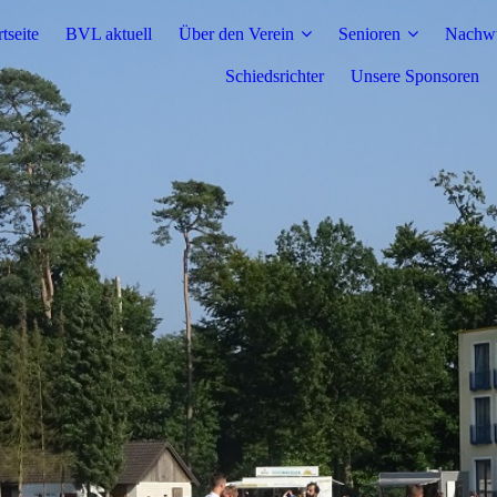
rtseite
BVL aktuell
Über den Verein
Senioren
Nachw
Schiedsrichter
Unsere Sponsoren