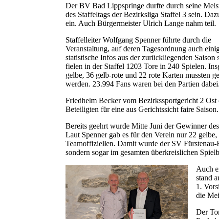
Der BV Bad Lippspringe durfte durch seine Meiste
des Staffeltags der Bezirksliga Staffel 3 sein. D
ein. Auch Bürgermeister Ulrich Lange nahm teil.
Staffelleiter Wolfgang Spenner führte durch die
Veranstaltung, auf deren Tagesordnung auch eini
statistische Infos aus der zurückliegenden Saison
fielen in der Staffel 1203 Tore in 240 Spielen. I
gelbe, 36 gelb-rote und 22 rote Karten mussten 
werden. 23.994 Fans waren bei den Partien dabei
Friedhelm Becker vom Bezirkssportgericht 2 Ost
Beteiligten für eine aus Gerichtssicht faire Saison
Bereits geehrt wurde Mitte Juni der Gewinner de
Laut Spenner gab es für den Verein nur 22 gelbe, 
Teamoffiziellen. Damit wurde der SV Fürstenau-Bö
sondern sogar im gesamten überkreislichen Spiel
Auch e
stand a
1. Vor
die Mei
Der To