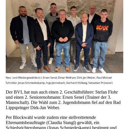
Neu- und Wiedergewählte (v.l. Ersen Senel, Elmar Wolfram, Dirk-Jan Weber, Paul-Michael
Schröder, Jonas Schmiedeskamp, Ingo Jennebach, Gerhard Hüllweg, Sebastian Prüssner)
Der BVL hat nun auch einen 2. Geschäftsführer: Stefan Flohr
und einen 2. Seniorenobmann: Ersen Senel (Trainer der 3.
Mannschaft). Die Wahl zum 2. Jugendobmann fiel auf den Bad
Lippspringer Dirk-Jan Weber.
Per Blockwahl wurde zudem eine stellvertretende
Ehrenamtsbeauftragte (Claudia Stangl) gewählt, ein
Schiedsrichterobmann (Jonas Schmiedeskamp) bestimmt und