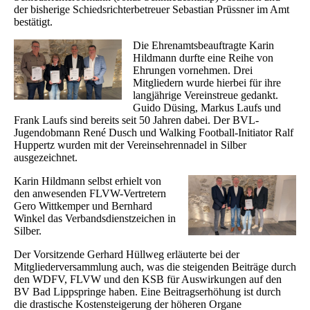
der bisherige Schiedsrichterbetreuer Sebastian Prüssner im Amt
bestätigt.
Die Ehrenamtsbeauftragte Karin
Hildmann durfte eine Reihe von
Ehrungen vornehmen. Drei
Mitgliedern wurde hierbei für ihre
langjährige Vereinstreue gedankt.
Guido Düsing, Markus Laufs und
Frank Laufs sind bereits seit 50 Jahren dabei. Der BVL-
Jugendobmann René Dusch und Walking Football-Initiator Ralf
Huppertz wurden mit der Vereinsehrennadel in Silber
ausgezeichnet.
Karin Hildmann selbst erhielt von
den anwesenden FLVW-Vertretern
Gero Wittkemper und Bernhard
Winkel das Verbandsdienstzeichen in
Silber.
Der Vorsitzende Gerhard Hüllweg erläuterte bei der
Mitgliederversammlung auch, was die steigenden Beiträge durch
den WDFV, FLVW und den KSB für Auswirkungen auf den
BV Bad Lippspringe haben. Eine Beitragserhöhung ist durch
die drastische Kostensteigerung der höheren Organe