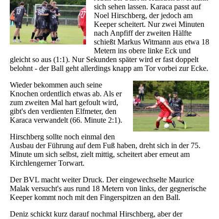
sich sehen lassen. Karaca passt auf
Noel Hirschberg, der jedoch am
Keeper scheitert. Nur zwei Minuten
nach Anpfiff der zweiten Hälfte
schießt Markus Witmann aus etwa 18
Metern ins obere linke Eck und
gleicht so aus (1:1). Nur Sekunden später wird er fast doppelt
belohnt - der Ball geht allerdings knapp am Tor vorbei zur Ecke.
Wieder bekommen auch seine
Knochen ordentlich etwas ab. Als er
zum zweiten Mal hart gefoult wird,
gibt's den verdienten Elfmeter, den
Karaca verwandelt (66. Minute 2:1).
Hirschberg sollte noch einmal den
Ausbau der Führung auf dem Fuß haben, dreht sich in der 75.
Minute um sich selbst, zielt mittig, scheitert aber erneut am
Kirchlengerner Torwart.
Der BVL macht weiter Druck. Der eingewechselte Maurice
Malak versucht's aus rund 18 Metern von links, der gegnerische
Keeper kommt noch mit den Fingerspitzen an den Ball.
Deniz schickt kurz darauf nochmal Hirschberg, aber der