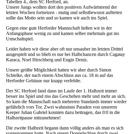
Tabellen 4., dem SC Herford, an.
Unsere Jungs wollten dort den positiven Aufwärtstrend der
letzten Wochen fortsetzen - mutig und selbstbewusst auftreten
sollte das Motto sein und so kamen wir auch ins Spiel.
Gegen eine gute Herforder Mannschaft ließen wir in der
Anfangsphase wenig zu und kamen selber mehrmals gut ins
Umschaltspiel.
Leider haben wir diese aber oft nur unsauber im letzten Drittel
ausgespielt und so blieb es nur bei Halbchancen durch Cagatay
Karaca, Noel Hirschberg und Engin Deniz.
Unsere größte Möglichkeit hatten wir aber durch Simon
Schielke, der nach einem Abschluss aus ca. 18 m auf das
Herforder Gehäuse nur knapp verfehlte.
Der SC Herford fand dann im Laufe der 1. Halbzeit immer
besser ins Spiel und riss das Geschehen mehr und mehr an sich.
So kam die Mannschaft nach mehreren Standards immer wieder
gefährlich vors Tor. Zwei wahnsinns Paraden von unserem
Keeper Julian Gabriel konnten dazu beitragen, das 0:0 in die
Halbzeitpause mitzunehmen!
Die zweite Halbzeit begann dann völlig anders als man es sich
vorgenommen hatte. Nach einem Doppelschlag durch zwei