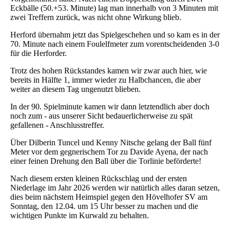
Eckbälle (50.+53. Minute) lag man innerhalb von 3 Minuten mit
zwei Treffern zurück, was nicht ohne Wirkung blieb.
Herford übernahm jetzt das Spielgeschehen und so kam es in der
70. Minute nach einem Foulelfmeter zum vorentscheidenden 3-0
für die Herforder.
Trotz des hohen Rückstandes kamen wir zwar auch hier, wie
bereits in Hälfte 1, immer wieder zu Halbchancen, die aber
weiter an diesem Tag ungenutzt blieben.
In der 90. Spielminute kamen wir dann letztendlich aber doch
noch zum - aus unserer Sicht bedauerlicherweise zu spät
gefallenen - Anschlusstreffer.
Über Dilberin Tuncel und Kenny Nitsche gelang der Ball fünf
Meter vor dem gegnerischem Tor zu Davide Ayena, der nach
einer feinen Drehung den Ball über die Torlinie beförderte!
Nach diesem ersten kleinen Rückschlag und der ersten
Niederlage im Jahr 2026 werden wir natürlich alles daran setzen,
dies beim nächstem Heimspiel gegen den Hövelhofer SV am
Sonntag, den 12.04. um 15 Uhr besser zu machen und die
wichtigen Punkte im Kurwald zu behalten.