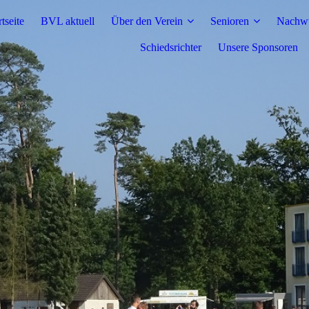
rtseite
BVL aktuell
Über den Verein
Senioren
Nachw
Schiedsrichter
Unsere Sponsoren