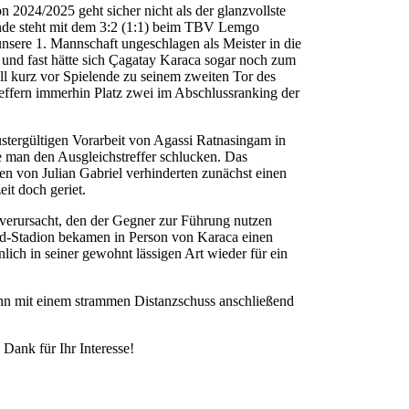
on 2024/2025 geht sicher nicht als der glanzvollste
 Ende steht mit dem 3:2 (1:1) beim TBV Lemgo
unsere 1. Mannschaft ungeschlagen als Meister in die
 und fast hätte sich Çagatay Karaca sogar noch zum
l kurz vor Spielende zu seinem zweiten Tor des
treffern immerhin Platz zwei im Abschlussranking der
stergültigen Vorarbeit von Agassi Ratnasingam in
e man den Ausgleichstreffer schlucken. Das
 von Julian Gabriel verhinderten zunächst einen
eit doch geriet.
ß verursacht, den der Gegner zur Führung nutzen
d-Stadion bekamen in Person von Karaca einen
lich in seiner gewohnt lässigen Art wieder für ein
nn mit einem strammen Distanzschuss anschließend
 Dank für Ihr Interesse!