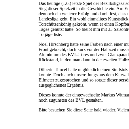
Das heutige (1.6.) letzte Spiel der Bezirksligasais
Sieg dieser Spielzeit in die Geschichte ein. Am
dennoch ein weiterer Erfolg und damit fest, dass 
Landesliga geht. Ein wohl einmaliges Kunststück
Torschützenkönig gekrönt, wenn er einen Kopfbal
Tages genutzt hätte. So bleibt ihm mit 33 Saison
Torjägerliste.
Noel Hirschberg hatte seine Farben nach einer mu
Front gebracht, doch kurz vor der Halbzeit musst
Aluminium des BVL-Tores und zwei Glanzparaden
Rückstand, in den man dann in der zweiten Halbz
Dilberin Tuncel hatte unglücklich einen Strafsto
konnte. Doch auch unsere Jungs aus dem Kurwal
Elfmeter zugesprochen und so sorgte dieser persön
ausgeglichenes Ergebnis.
Dieses konnte der eingewechselte Markus Witma
noch zugunsten des BVL gestalten.
Bitte besuchen Sie diese Seite bald wieder. Vielen