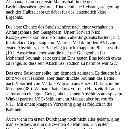
Altenautal ist unsere erste Mannschaft in die neue
Bezirksligasaison gestartet. Eine deutliche Leistungssteigerung
nach der Halbzeit sorgte dabei für das letztendlich klare
Ergebnis.
Die erste Chance des Spiels gehörte nach einer verhaltenen
Anfangsphase den Gastgebern. Unser Torwart Nico
Roszykiewicz konnte die Situation allerdings entschärfen (18.).
Im direkten Gegenzug kam Maurice Malak für den BVL zum
ersten Abschluss, der Ball ging jedoch knapp am Pfosten vorbei
(19.). Aussichtsreicher war die nächste Gelegenheit für
Mohamed Soumah, er zögerte im Eins gegen Eins jedoch etwas
zu lange, so dass sein Abschluss letztlich zu harmlos war (22.).
Das erste Saisontor sollte ihm dennoch gelingen. Es dauerte bis
kurz vor der Halbzeit, aber dann drückte Soumah das Leder
nach Vorarbeit von Markus Witmann aus kurzer Distanz in die
Maschen (38.). Witmann hatte kurz vor dem Halbzeitpfiff auch
selbst noch eine gute Gelegenheit, seinen Abschluss aus spitzem
Winkel parierte USC-Schlussmann Mantasl aber bravourös
(41.). Mit einem knappen Vorsprung ging es folglich in die
Kabinen.
Auch wenn im ersten Durchgang noch nicht alles gelang, ging
man selbstbewusst in die zweiten 45 Minuten. Ein erster