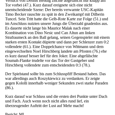
Versuch von Dennis Bendig zischte abgefälscht nur knapp am
Tor vorbei (47.). Kurz darauf ereignete sich eine nicht
unentscheidende Szene: Der bereits verwarnte USC-Kapitän
Timo Becker rauschte zu spät in den Zweikampf mit Dilberin
Tuncel. Sein Tritt hatte die Gelb-Rote Karte zur Folge (51.) und
im Anschluss nutzten unsere Jungs die Überzahl gnadenlos aus.
Es dauerte nicht lange bis Maurice Malak nach einer
Kombination von Dino Nesic und Can Altun am linken
Strafraumeck an den Ball gelang, seinen Gegenspieler mit einem
starken ersten Kontakt düpierte und dann per Schlenzer zum 0:2
vollendete (61.). Eine Doppelchance von Wittmann und dem
eingewechselten Noel Hirschberg landete am Pfosten (76.) ehe
es kurz darauf besser lief für den Joker. Eine abgefälschte
Soumah-Flanke trudelte vor das Tor der Gastgeber und
Hirschberg vollendete zum entscheidenden 0:3 (78.).
Der Spielstand sollte bis zum Schlusspfiff Bestand haben. Das
war allerdings auch Roszykiewicz zu verdanken. Er zeigte
gegen Kololli innerhalb weniger Sekunden zwei starke Paraden
(86.).
Kurz darauf war Schluss und die ersten drei Punkte unter Dach
und Fach. Auch wenn noch nicht alles rund lief, ein
überzeugender Auftritt der Lust auf Mehr macht!
Bericht: ML